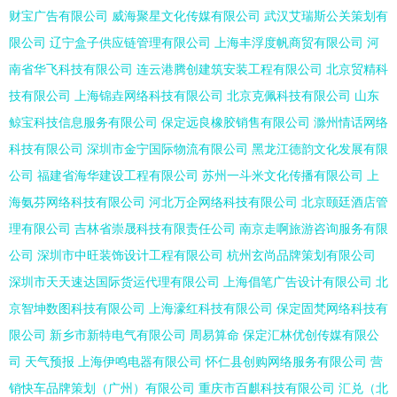
财宝广告有限公司
威海聚星文化传媒有限公司
武汉艾瑞斯公关策划有
限公司
辽宁盒子供应链管理有限公司
上海丰浮度帆商贸有限公司
河
南省华飞科技有限公司
连云港腾创建筑安装工程有限公司
北京贸精科
技有限公司
上海锦垚网络科技有限公司
北京克佩科技有限公司
山东
鲸宝科技信息服务有限公司
保定远良橡胶销售有限公司
滁州情话网络
科技有限公司
深圳市金宁国际物流有限公司
黑龙江德韵文化发展有限
公司
福建省海华建设工程有限公司
苏州一斗米文化传播有限公司
上
海氨芬网络科技有限公司
河北万企网络科技有限公司
北京颐廷酒店管
理有限公司
吉林省崇晟科技有限责任公司
南京走啊旅游咨询服务有限
公司
深圳市中旺装饰设计工程有限公司
杭州玄尚品牌策划有限公司
深圳市天天速达国际货运代理有限公司
上海倡笔广告设计有限公司
北
京智坤数图科技有限公司
上海濠红科技有限公司
保定固梵网络科技有
限公司
新乡市新特电气有限公司
周易算命
保定汇林优创传媒有限公
司
天气预报
上海伊鸣电器有限公司
怀仁县创购网络服务有限公司
营
销快车品牌策划（广州）有限公司
重庆市百麒科技有限公司
汇兑（北