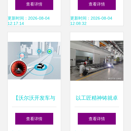
展新趋势 数字融合
手厦门网络技术开
查看详情
查看详情
与资本协奏下的智
发 共创智慧教育新
更新时间：2026-08-04
更新时间：2026-08-04
12:17:14
12:08:32
能化跃迁
篇章
【沃尔沃开发车与
以工匠精神铸就卓
车之间连接通讯新
越 嘉戎技术荣
查看详情
查看详情